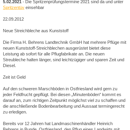
5.02.2021
- Die Spritzenprüfungstermine 2021 sind da und unter
Spritzentüv
einsehbar
22.09.2012
Neue Streichbleche aus Kunststoff
Die Firma H. Behrens Landtechnik GmbH hat mehrere Pflüge mit
neuen Kunststoff-Streichblechen ausgerüstet bietet diese
Leistung ab sofort für alle Pflugfabrikate an. Die neuen
Streubleche halten länger, sind leichtzügiger und sparen Zeit und
Diesel.
Zeit ist Geld
Auf den schweren Marschböden in Ostfriesland wird gern zu
jeder Feldfrucht gepflügt. Bei diesen „Minutenböden“ kommt es
darauf an, zum richtigen Zeitpunkt möglichst viel zu schaffen und
die anschließende Bodenbearbeitung und Aussaat termingerecht
zu erledigen.
Bereits vor 12 Jahren hat Landmaschinenhändler Heinrich
Behrens in Bunde, Ostfriesland, den Pflug eines Landwirts mit